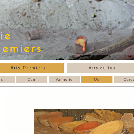
Arts Premiers
Arts du feu
Os
is
Cuir
Vannerie
Cord