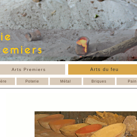
Arts du feu
Arts Premiers
ière
Poterie
Métal
Briques
Pain