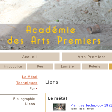
Accueil
Arts Premiers
Introduction
Feu
Lumière
Poterie
Le Métal
Liens
Techniques
Fer
Le métal
Bibliographie
Liens
Primitive Technology 19 (1
Terre - bois - forge