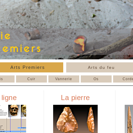
Arts Premiers
Arts du feu
is
Cuir
Vannerie
Os
Cord
 ligne
La pierre